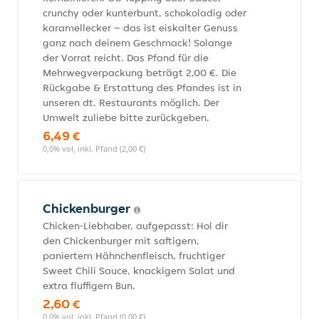
crunchy oder kunterbunt, schokoladig oder
karamellecker – das ist eiskalter Genuss
ganz nach deinem Geschmack! Solange
der Vorrat reicht. Das Pfand für die
Mehrwegverpackung beträgt 2,00 €. Die
Rückgabe & Erstattung des Pfandes ist in
unseren dt. Restaurants möglich. Der
Umwelt zuliebe bitte zurückgeben.
6,49 €
0,0% vol, inkl. Pfand (2,00 €)
Chickenburger
Chicken-Liebhaber, aufgepasst: Hol dir
den Chickenburger mit saftigem,
paniertem Hähnchenfleisch, fruchtiger
Sweet Chili Sauce, knackigem Salat und
extra fluffigem Bun.
2,60 €
0,0% vol, inkl. Pfand (0,00 €)