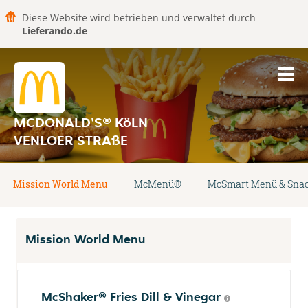
Diese Website wird betrieben und verwaltet durch
Lieferando.de
MCDONALD'S® KöLN
VENLOER STRAßE
Mission World Menu
McMenü®
McSmart Menü & Sna
Mission World Menu
McShaker® Fries Dill & Vinegar