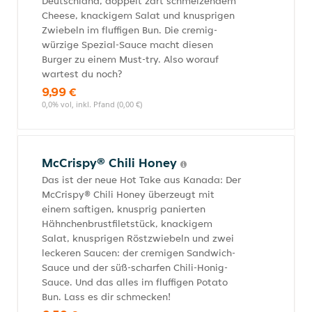
Deutschland, doppelt zart schmelzendem
Cheese, knackigem Salat und knusprigen
Zwiebeln im fluffigen Bun. Die cremig-
würzige Spezial-Sauce macht diesen
Burger zu einem Must-try. Also worauf
wartest du noch?
9,99 €
0,0% vol, inkl. Pfand (0,00 €)
McCrispy® Chili Honey
Das ist der neue Hot Take aus Kanada: Der
McCrispy® Chili Honey überzeugt mit
einem saftigen, knusprig panierten
Hähnchenbrustfiletstück, knackigem
Salat, knusprigen Röstzwiebeln und zwei
leckeren Saucen: der cremigen Sandwich-
Sauce und der süß-scharfen Chili-Honig-
Sauce. Und das alles im fluffigen Potato
Bun. Lass es dir schmecken!