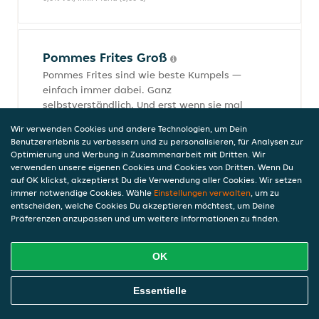
Pommes Frites Groß
Pommes Frites sind wie beste Kumpels —
einfach immer dabei. Ganz
selbstverständlich. Und erst wenn sie mal
fehlen, merken wir, dass sie Gold wert
Wir verwenden Cookies und andere Technologien, um Dein
sind. Danke, dass es euch gibt.
Benutzererlebnis zu verbessern und zu personalisieren, für Analysen zur
4,49 €
Optimierung und Werbung in Zusammenarbeit mit Dritten. Wir
0,0% vol, inkl. Pfand (0,00 €)
verwenden unsere eigenen Cookies und Cookies von Dritten. Wenn Du
auf OK klickst, akzeptierst Du die Verwendung aller Cookies. Wir setzen
immer notwendige Cookies. Wähle
Einstellungen verwalten
, um zu
entscheiden, welche Cookies Du akzeptieren möchtest, um Deine
Präferenzen anzupassen und um weitere Informationen zu finden.
Hamburger
Jetzt noch frischer, saftiger und einfach
OK
mehr mhmm: unser Hamburger! Das
Original mit saftigem Rindfleisch,
Zwiebeln, Gurke, Ketchup, Senf und extra
Online Essen Bestellen
Essentielle
fluffigem Bun.