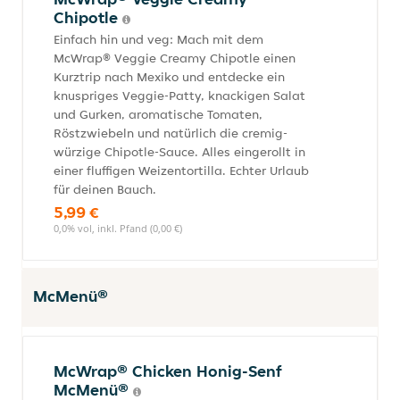
Chipotle
Einfach hin und veg: Mach mit dem
McWrap® Veggie Creamy Chipotle einen
Kurztrip nach Mexiko und entdecke ein
knuspriges Veggie-Patty, knackigen Salat
und Gurken, aromatische Tomaten,
Röstzwiebeln und natürlich die cremig-
würzige Chipotle-Sauce. Alles eingerollt in
einer fluffigen Weizentortilla. Echter Urlaub
für deinen Bauch.
5,99 €
0,0% vol, inkl. Pfand (0,00 €)
McMenü®
McWrap® Chicken Honig-Senf
McMenü®