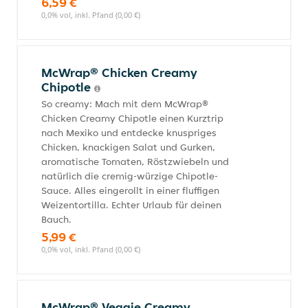
6,59 €
0,0% vol, inkl. Pfand (0,00 €)
McWrap® Chicken Creamy
Chipotle
So creamy: Mach mit dem McWrap®
Chicken Creamy Chipotle einen Kurztrip
nach Mexiko und entdecke knuspriges
Chicken, knackigen Salat und Gurken,
aromatische Tomaten, Röstzwiebeln und
natürlich die cremig-würzige Chipotle-
Sauce. Alles eingerollt in einer fluffigen
Weizentortilla. Echter Urlaub für deinen
Bauch.
5,99 €
0,0% vol, inkl. Pfand (0,00 €)
McWrap® Veggie Creamy